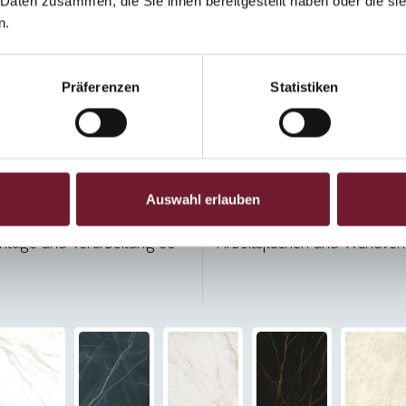
 Daten zusammen, die Sie ihnen bereitgestellt haben oder die s
n.
te White
Fusion
/m²
ab 584 €/m²
Präferenzen
Statistiken
zeug im imposanten
Die Oberflächen sind in matt e
. Aktuell stehen 13
Bei der Stärke haben Sie d
Auswahl erlauben
eit lieferbar. Für Ihr Projekt
unterschiedlichste Einsatzbe
ontage und Verarbeitung so
Arbeitsflächen und Wandver