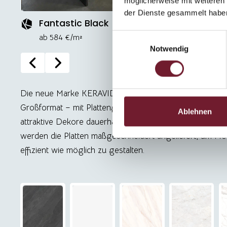
möglicherweise mit weiteren
der Dienste gesammelt habe
Fantastic Black
Absolu
Einwilligungsauswahl
ab 584 €/m²
ab 584 €
Notwendig
Die neue Marke KERAVIDA® setzt Maßstäbe: Feinstein
Großformat – mit Plattengrößen von bis zu 320 × 160 cm
Ablehnen
attraktive Dekore dauerhaft auf Lager und sind in kurzer Z
werden die Platten maßgeschneidert angeliefert, um M
effizient wie möglich zu gestalten.