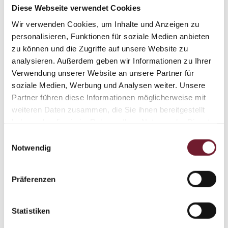
Diese Webseite verwendet Cookies
Wir verwenden Cookies, um Inhalte und Anzeigen zu
personalisieren, Funktionen für soziale Medien anbieten
zu können und die Zugriffe auf unsere Website zu
Auch in Ihrer Nähe
analysieren. Außerdem geben wir Informationen zu Ihrer
Verwendung unserer Website an unsere Partner für
soziale Medien, Werbung und Analysen weiter. Unsere
Unsere Arbeitsplatten liefern und
Partner führen diese Informationen möglicherweise mit
montieren wir deutschlandweit. Unsere
weiteren Daten zusammen, die Sie ihnen bereitgestellt
regionalen Steinmetze befinden sich im
haben oder die sie im Rahmen Ihrer Nutzung der Dienste
gesammelt haben.
Umkreis der größten deutschen Städte.
Einwilligungsauswahl
Notwendig
Frankfurt
Präferenzen
Köln
Statistiken
Heidelberg