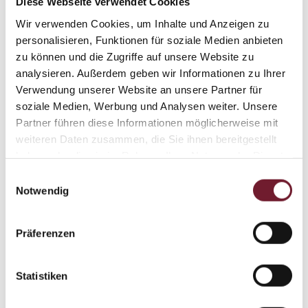
Diese Webseite verwendet Cookies
Wir verwenden Cookies, um Inhalte und Anzeigen zu
personalisieren, Funktionen für soziale Medien anbieten
Auch in Ihrer Nähe
zu können und die Zugriffe auf unsere Website zu
analysieren. Außerdem geben wir Informationen zu Ihrer
Verwendung unserer Website an unsere Partner für
Unsere Arbeitsplatten liefern und
soziale Medien, Werbung und Analysen weiter. Unsere
montieren wir deutschlandweit. Unsere
Partner führen diese Informationen möglicherweise mit
weiteren Daten zusammen, die Sie ihnen bereitgestellt
regionalen Steinmetze befinden sich im
haben oder die sie im Rahmen Ihrer Nutzung der Dienste
Umkreis der größten deutschen Städte.
gesammelt haben.
Einwilligungsauswahl
Notwendig
Frankfurt
Präferenzen
Köln
Heidelberg
Statistiken
Berlin