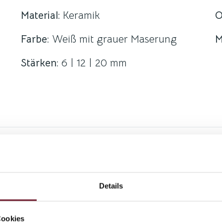
Material:
Keramik
O
Farbe:
Weiß mit grauer Maserung
M
Stärken:
6 | 12 | 20 mm
Keramik erfüllt perfekt alle Ansprüche für I
Oberflächen-Härte und Hitze-Resistenz, Dic
Details
dieses Produkt einzigartig. Keramik besteht
ist baubiologisch unbedenklich und für den
Cookies