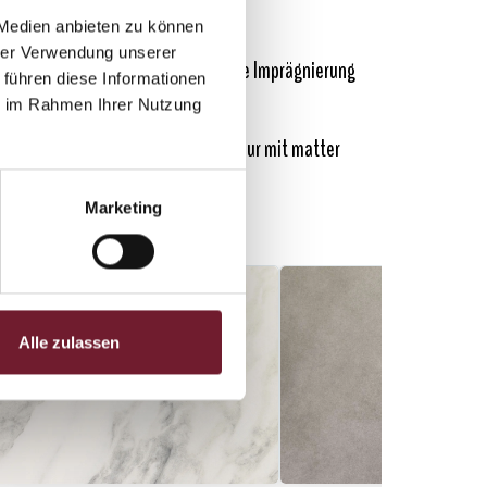
 Medien anbieten zu können
hrer Verwendung unserer
flüssigkeitsundurchlässig, keine Imprägnierung
 führen diese Informationen
notwendig
ie im Rahmen Ihrer Nutzung
glatte, porenfreie Oberfläche (nur mit matter
Oberfläche erhältlich)
Marketing
Alle zulassen