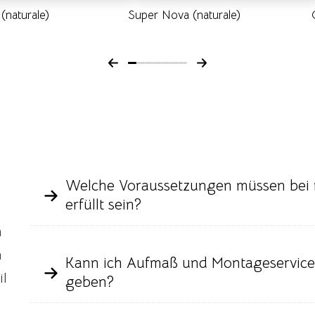
(naturale)
Super Nova (naturale)
0
1
2
3
4
5
6
Welche Voraussetzungen müssen bei m
erfüllt sein?
n
n
Kann ich Aufmaß und Montageservice
il
geben?