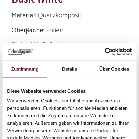
Material:
Quarzkomposit
Oberfläche:
Poliert
Farbe:
Weiß, feinkörnig
Maximale Größe:
300 x 125 cm
Zustimmung
Details
Über Cookies
Stärken:
2 cm massiv; 3 und 4 cm aus 2
cm Grundmaterial, Sichtkante auf
Diese Webseite verwendet Cookies
Gehrung verklebt, mit Trägerstreifen
Wir verwenden Cookies, um Inhalte und Anzeigen zu
unterfüttert
personalisieren, Funktionen für soziale Medien anbieten
zu können und die Zugriffe auf unsere Website zu
Herkunft:
Industriell gefertigtes
analysieren. Außerdem geben wir Informationen zu Ihrer
Verwendung unserer Website an unsere Partner für
Quarzkomposit
soziale Medien, Werbung und Analysen weiter. Unsere