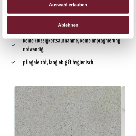
Auswahl erlauben
sehr dichte Oberfläche
Ablehnen
säure- und fleckenbeständig
keine Flüssigkeitsaufnahme, keine Imprägnierung
notwendig
pflegeleicht, langlebig & hygienisch