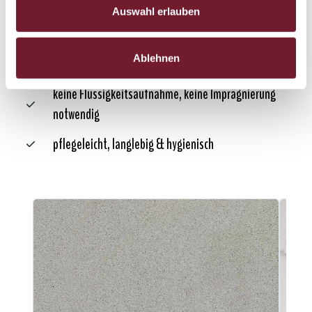
Auswahl erlauben
sehr dichte Oberfläche
Ablehnen
säure- und fleckenbeständig
keine Flüssigkeitsaufnahme, keine Imprägnierung
notwendig
pflegeleicht, langlebig & hygienisch