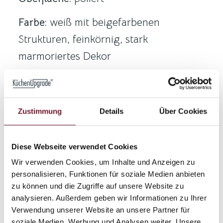
Farbe:
weiß mit beigefarbenen
Strukturen, feinkörnig, stark
marmoriertes Dekor
Maximale Größe:
300 x 125 cm
Stärken:
2 cm massiv; 4 cm
Zustimmung
Details
Über Cookies
(Grundmaterial 2 cm, Sichtkanten auf
Gehrung verklebt mit Trägerstreifen
Diese Webseite verwendet Cookies
unterfüttert)
Wir verwenden Cookies, um Inhalte und Anzeigen zu
personalisieren, Funktionen für soziale Medien anbieten
Herkunft:
Künstlich hergestellter Stein,
zu können und die Zugriffe auf unsere Website zu
Zusammensetzung: ca. 90 % natürlicher
analysieren. Außerdem geben wir Informationen zu Ihrer
Verwendung unserer Website an unsere Partner für
Quarz, Harz und Farbpigmente
soziale Medien, Werbung und Analysen weiter. Unsere